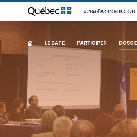
[Common.SkipToContent]
Bureau d’audiences publiques 
ACCUEIL
LE BAPE
PARTICIPER
DOSSI