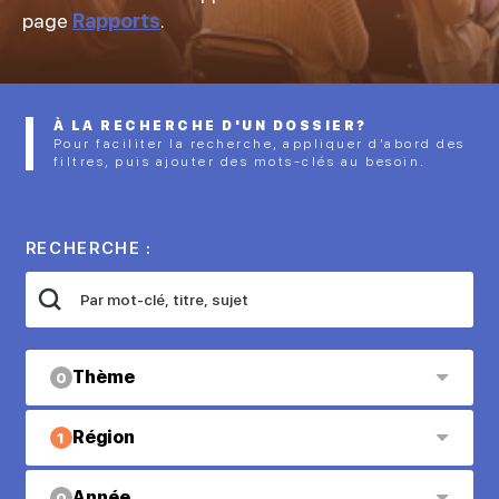
page
Rapports
.
À LA RECHERCHE D'UN DOSSIER?
Pour faciliter la recherche, appliquer d’abord des
filtres, puis ajouter des mots-clés au besoin.
RECHERCHE :
Thème
0
Région
1
Année
0