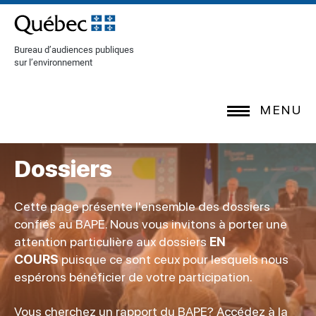
[Common.SkipToContent]
Bureau d’audiences publiques
sur l’environnement
MENU
Dossiers
Cette page présente l'ensemble des dossiers
confiés au BAPE. Nous vous invitons à porter une
attention particulière aux dossiers
EN
COURS
puisque ce sont ceux pour lesquels nous
espérons bénéficier de votre participation.
Vous cherchez un rapport du BAPE? Accédez à la